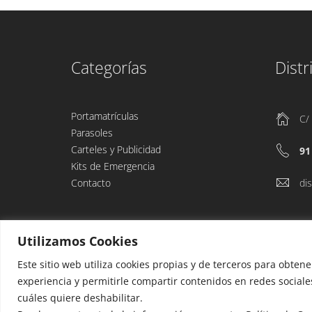
Categorías
Distr
Portamatrículas
C/
Parasoles
Carteles y Publicidad
91
Kits de Emergencia
Contacto
di
Utilizamos Cookies
Este sitio web utiliza cookies propias y de terceros para obten
experiencia y permitirle compartir contenidos en redes sociale
cuáles quiere deshabilitar.