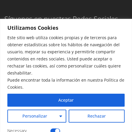
Síguenos en nuestras Redes Sociales
Utilizamos Cookies
Este sitio web utiliza cookies propias y de terceros para
obtener estadísticas sobre los hábitos de navegación del
usuario, mejorar su experiencia y permitirle compartir
Aviso Legal
contenidos en redes sociales. Usted puede aceptar o
Política de privacidad
rechazar las cookies, así como personalizar cuáles quiere
deshabilitar.
Puede encontrar toda la información en nuestra
Política de
Cookies.
Aceptar
Personalizar
Rechazar
Copyright 2026. Todos los derechos reservados.
Confecar
Necessary