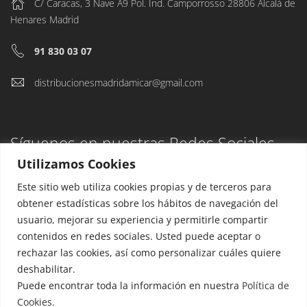
C/ Caracas, 3 Nave A9 Pol. Ind. Camporrosso 28806 Alcalá de
Henares Madrid
91 830 03 07
distribucionesmadridamicar@gmail.com
Síguenos en nuestras Redes Sociales
Utilizamos Cookies
Este sitio web utiliza cookies propias y de terceros para
obtener estadísticas sobre los hábitos de navegación del
usuario, mejorar su experiencia y permitirle compartir
Aviso Legal
contenidos en redes sociales. Usted puede aceptar o
Política de privacidad
rechazar las cookies, así como personalizar cuáles quiere
deshabilitar.
Puede encontrar toda la información en nuestra
Política de
Cookies.