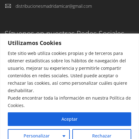
distribucionesmadridamicar@gmail.com
Síguenos en nuestras Redes Sociales
Utilizamos Cookies
Este sitio web utiliza cookies propias y de terceros para
obtener estadísticas sobre los hábitos de navegación del
usuario, mejorar su experiencia y permitirle compartir
Aviso Legal
contenidos en redes sociales. Usted puede aceptar o
Política de privacidad
rechazar las cookies, así como personalizar cuáles quiere
deshabilitar.
Puede encontrar toda la información en nuestra
Política de
Cookies.
Aceptar
Personalizar
Rechazar
Copyright 2026. Todos los derechos reservados.