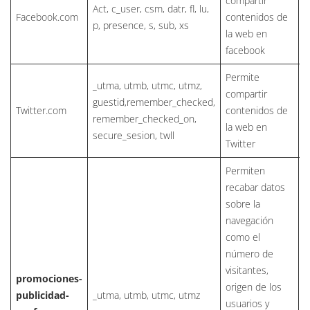
compartir
Act, c_user, csm, datr, fl, lu,
Facebook.com
contenidos de
p, presence, s, sub, xs
la web en
facebook
Permite
_utma, utmb, utmc, utmz,
compartir
guestid,remember_checked,
Twitter.com
contenidos de
remember_checked_on,
la web en
secure_sesion, twll
Twitter
Permiten
recabar datos
sobre la
navegación
como el
número de
visitantes,
promociones-
origen de los
h
publicidad-
_utma, utmb, utmc, utmz
usuarios y
u