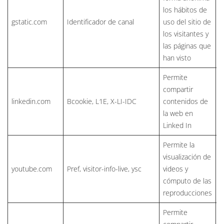
los hábitos de
gstatic.com
Identificador de canal
uso del sitio de
h
los visitantes y
las páginas que
han visto
Permite
compartir
linkedin.com
Bcookie, L1E, X-LI-IDC
contenidos de
h
la web en
Linked In
Permite la
visualización de
youtube.com
Pref, visitor-info-live, ysc
videos y
h
cómputo de las
reproducciones
Permite